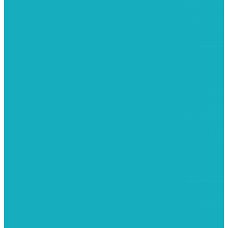
בית מארח
סרטונים
מומלצים לילדים
משרביות
יציקות פוליאסטר
רישום וציור
מוצרי עץ
פיסול ויציקה
קנווסים