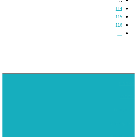
114
115
116
←
דף הבית
אודותינו
ערכות חגים
שיקי קיט פרטי
שיקי קיט סיטונאי