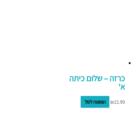
כרזה – שלום כיתה
א'
21.90
₪
הוספה לסל