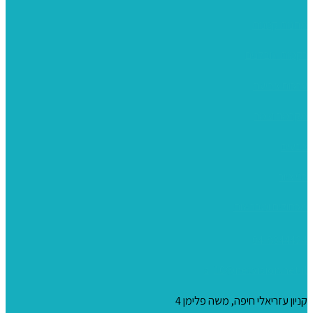
מתנות קטנות
רקמות וגובלנים
ערכות צביעה
מקרמה וצמר
צבעים
כני ציור
מכחולים ומברשות
04-8344424
s_10@netvision.net.il
קניון עזריאלי חיפה, משה פלימן 4