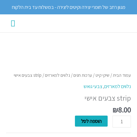
ילוג
מגוון רחב של חומרי יצירה וקיטים ליצירה - במשלוח עד בית הלקוח
תוכן
תפרי
ראשי
כמות
של
strip
עמוד הבית
/
שיקי קיט
/
ערכות חגים
/
נלווים למארזים
/ strip צבעים אישי
צבעים
נלווים למארזים
,
צבעי גואש
אישי
strip צבעים אישי
₪
8.00
הוספה לסל