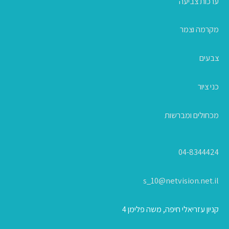
ערכות צביעה
מקרמה וצמר
צבעים
כני ציור
מכחולים ומברשות
04-8344424
s_10@netvision.net.il
קניון עזריאלי חיפה, משה פלימן 4