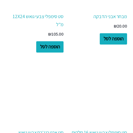
מבחר אבני הדבקה
סט סימפלי צבעי גואש 12X24
מ"ל
₪
20.00
₪
105.00
הוספה לסל
הוספה לסל
סט סימפלי צבעי גואש 16 חלקים
סט ארט רנג'רס צבעי גואש