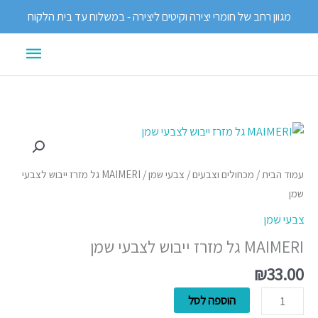
ילוג
מגוון רחב של חומרי יצירה וקיטים ליצירה - במשלוח עד בית הלקוח
תוכן
תפריט
ראשי
כמות
של
MAIMERI
עמוד הבית
/
מכחולים וצבעים
/
צבעי שמן
/ MAIMERI גל מזרז ייבוש לצבעי
גל
שמן
מזרז
צבעי שמן
ייבוש
MAIMERI גל מזרז ייבוש לצבעי שמן
לצבעי
שמן
₪
33.00
הוספה לסל