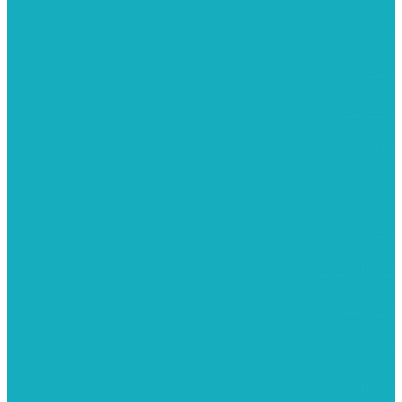
רישום וציור
מוצרי עץ
פיסול ויציקה
קנווסים
מתנות קטנות
רקמות וגובלנים
ערכות צביעה
מקרמה וצמר
צבעים