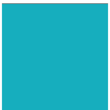
דף הבית
אודותינו
ערכות חגים
שיקי קיט פרטי
שיקי קיט סיטונאי
בית מארח
סרטונים
מומלצים לילדים
משרביות
יציקות פוליאסטר