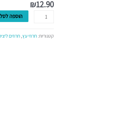
חרוז
₪
12.90
עין
הוספה לסל
הרע-צהוב
קטגוריות:
חרוזי עץ
,
חרוזים ליצי