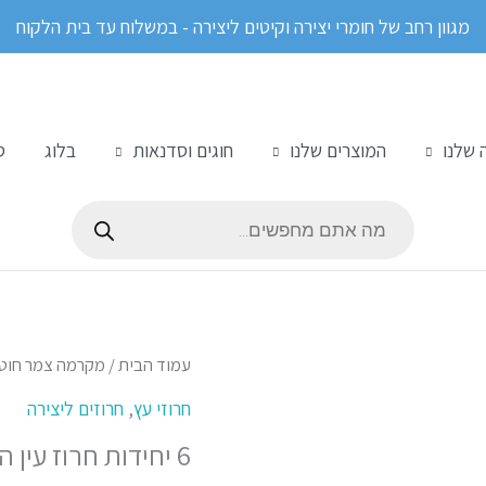
מגוון רחב של חומרי יצירה וקיטים ליצירה - במשלוח עד בית הלקוח
 שלנו
המוצרים שלנו
חוגים וסדנאות
בלוג
ס
Products
search
כמות
עמוד הבית
/
מקרמה צמר חוט
של
חרוזי עץ
,
חרוזים ליצירה
6
6 יחידות חרוז עין הרע-צהוב
יחידות