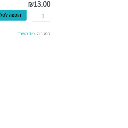
טוש
₪
13.00
מדגיש
הוספה לסל
פסטל
-
קטגוריה:
ציוד משרדי
סטבילו
מקורי