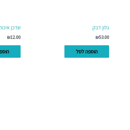
גלון דבק
שדכן איכותי 26/6 קנג
₪
12.00
₪
53.00
הוספה לסל
הוספ