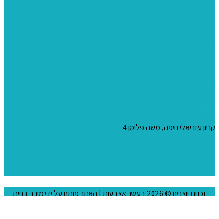
צבעים
כני ציור
מכחולים ומברשות
04-8344424
s_10@netvision.net.il
קניון עזריאלי חיפה, משה פלימן 4
צור קשר
הצהרת נגישות
זכויות יוצרים © 2026
בעשר אצבעות
| האתר פותח על ידי
מירב בניית
אתרים