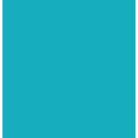
משרביות
יציקות פוליאסטר
רישום וציור
מוצרי עץ
פיסול ויציקה
קנווסים
מתנות קטנות
רקמות וגובלנים
ערכות צביעה
מקרמה וצמר