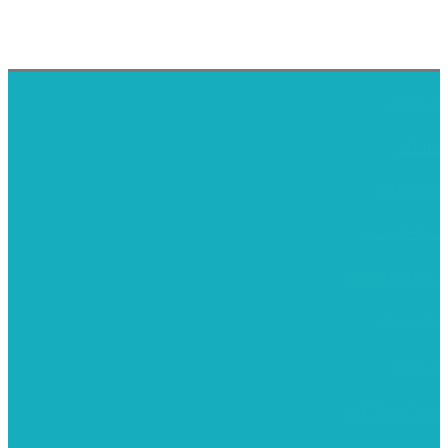
דף הבית
אודותינו
ערכות חגים
שיקי קיט פרטי
שיקי קיט סיטונאי
בית מארח
סרטונים
מומלצים לילדים