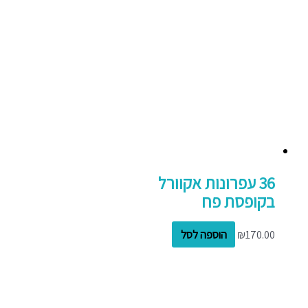
36 עפרונות אקוורל
בקופסת פח
170.00
₪
הוספה לסל