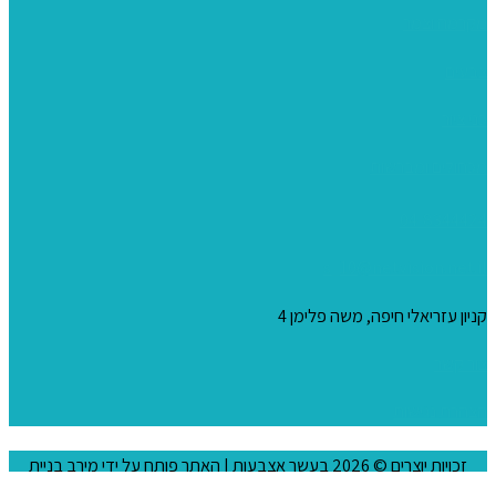
מקרמה וצמר
צבעים
כני ציור
מכחולים ומברשות
04-8344424
s_10@netvision.net.il
קניון עזריאלי חיפה, משה פלימן 4
צור קשר
הצהרת נגישות
זכויות יוצרים © 2026
בעשר אצבעות
| האתר פותח על ידי
מירב בניית
אתרים