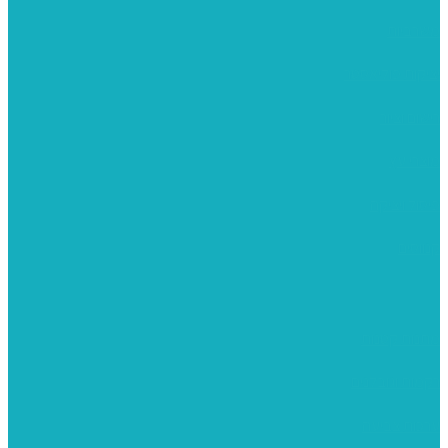
משרביות
יציקות פוליאסטר
רישום וציור
מוצרי עץ
פיסול ויציקה
קנווסים
מתנות קטנות
רקמות וגובלנים
ערכות צביעה