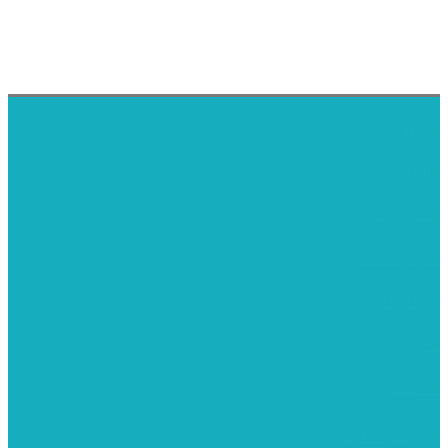
דף הבית
אודותינו
ערכות חגים
שיקי קיט פרטי
שיקי קיט סיטונאי
בית מארח
סרטונים
מומלצים לילדים