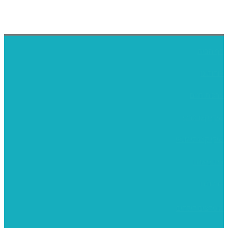
דף הבית
אודותינו
ערכות חגים
שיקי קיט פרטי
שיקי קיט סיטונאי
בית מארח
סרטונים
מומלצים לילדים