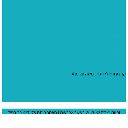
צבעים
כני ציור
מכחולים ומברשות
04-8344424
s_10@netvision.net.il
קניון עזריאלי חיפה, משה פלימן 4
צור קשר
הצהרת נגישות
זכויות יוצרים © 2026
בעשר אצבעות
| האתר פותח על ידי
מירב בניית
אתרים