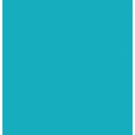
משרביות
יציקות פוליאסטר
רישום וציור
מוצרי עץ
פיסול ויציקה
קנווסים
מתנות קטנות
רקמות וגובלנים
ערכות צביעה
מקרמה וצמר