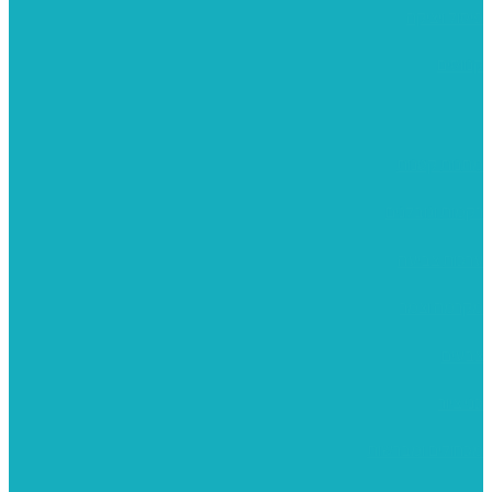
פיסול ויציקה
קנווסים
מתנות קטנות
רקמות וגובלנים
ערכות צביעה
מקרמה וצמר
צבעים
כני ציור
מכחולים ומברשות