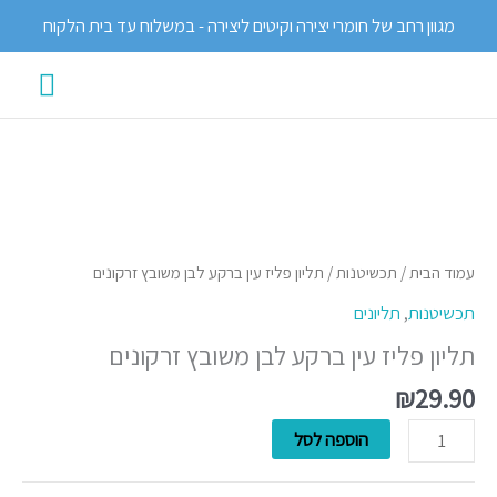
ילוג
מגוון רחב של חומרי יצירה וקיטים ליצירה - במשלוח עד בית הלקוח
תוכן
תפרי
ראשי
כמות
של
תליון
עמוד הבית
/
תכשיטנות
/ תליון פליז עין ברקע לבן משובץ זרקונים
פליז
תכשיטנות
,
תליונים
עין
תליון פליז עין ברקע לבן משובץ זרקונים
ברקע
לבן
₪
29.90
משובץ
הוספה לסל
זרקונים