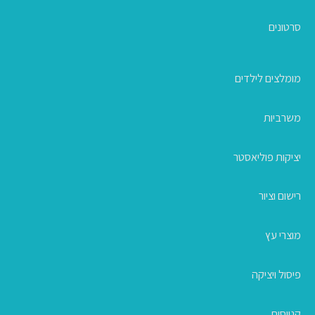
סרטונים
מומלצים לילדים
משרביות
יציקות פוליאסטר
רישום וציור
מוצרי עץ
פיסול ויציקה
קנווסים