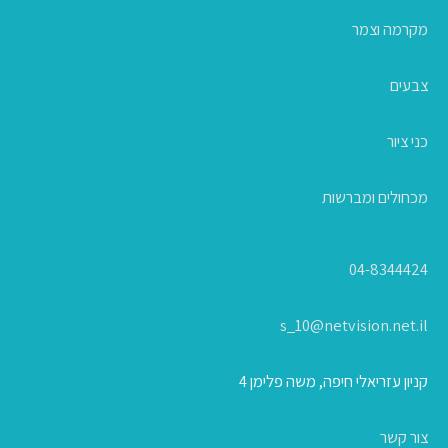
מקרמה וצמר
צבעים
כני ציור
מכחולים ומברשות
04-8344424
s_10@netvision.net.il
קניון עזריאלי חיפה, משה פלימן 4
צור קשר