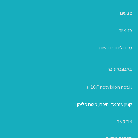
צבעים
כני ציור
מכחולים ומברשות
04-8344424
s_10@netvision.net.il
קניון עזריאלי חיפה, משה פלימן 4
צור קשר