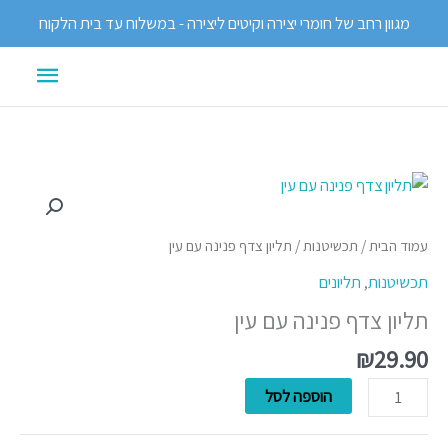
ילוג
מגוון רחב של חומרי יצירה וקיטים ליצירה - במשלוח עד בית הלקוח
תוכן
תפריט
ראשי
כמות
של
תליון
עמוד הבית
/
תכשיטנות
/ תליון צדף פנינה עם עין
צדף
תכשיטנות
,
תליונים
פנינה
תליון צדף פנינה עם עין
עם
עין
₪
29.90
הוספה לסל