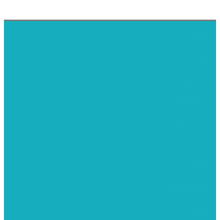
דף הבית
אודותינו
ערכות חגים
שיקי קיט פרטי
שיקי קיט סיטונאי
בית מארח
סרטונים
מומלצים לילדים
משרביות