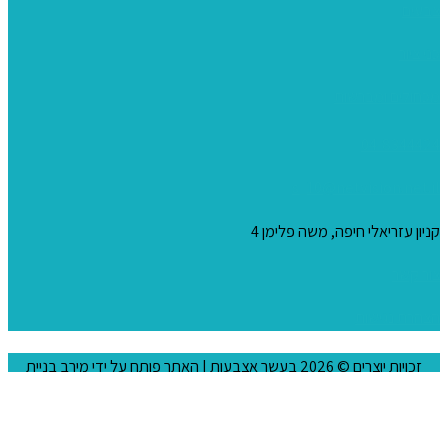
צבעים
כני ציור
מכחולים ומברשות
04-8344424
s_10@netvision.net.il
קניון עזריאלי חיפה, משה פלימן 4
צור קשר
הצהרת נגישות
זכויות יוצרים © 2026
בעשר אצבעות
| האתר פותח על ידי
מירב בניית
אתרים