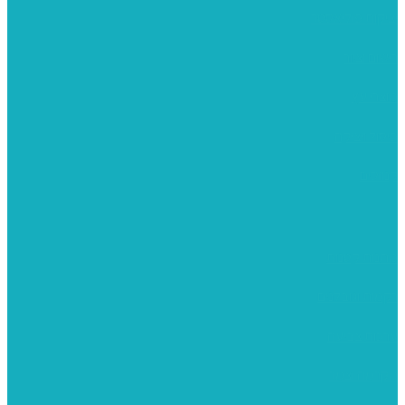
יציקות פוליאסטר
רישום וציור
מוצרי עץ
פיסול ויציקה
קנווסים
מתנות קטנות
רקמות וגובלנים
ערכות צביעה
מקרמה וצמר