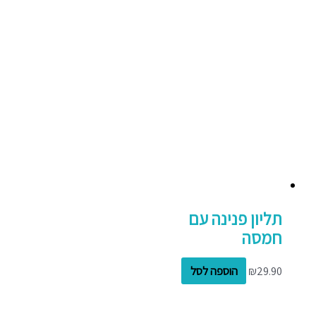
תליון פנינה עם
חמסה
29.90
₪
הוספה לסל