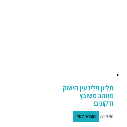
תליון פליז עין חישוק
מוזהב משובץ
זרקונים
29.90
₪
הוספה לסל