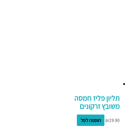
תליון פליז חמסה
משובץ זרקונים
29.90
₪
הוספה לסל