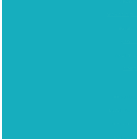
משרביות
יציקות פוליאסטר
רישום וציור
מוצרי עץ
פיסול ויציקה
קנווסים
מתנות קטנות
רקמות וגובלנים
ערכות צביעה
מקרמה וצמר