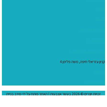
צבעים
כני ציור
מכחולים ומברשות
04-8344424
s_10@netvision.net.il
קניון עזריאלי חיפה, משה פלימן 4
צור קשר
הצהרת נגישות
זכויות יוצרים © 2026
בעשר אצבעות
| האתר פותח על ידי
מירב בניית
אתרים