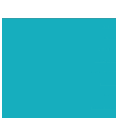
דף הבית
אודותינו
ערכות חגים
שיקי קיט פרטי
שיקי קיט סיטונאי
בית מארח
סרטונים
מומלצים לילדים