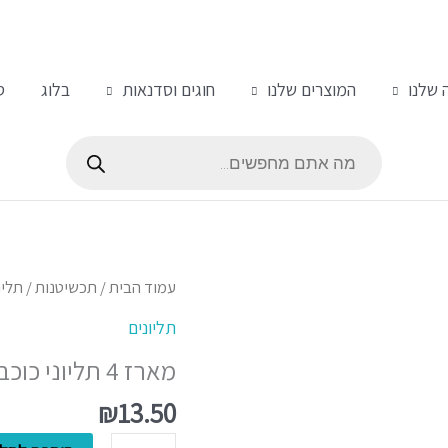
 שלנו
המוצרים שלנו
חוגים וסדנאות
בלוג
ס
Products
search
כמות
עמוד הבית
/
תכשיטנות
/
תליו
של
תליונים
מארז
מארז 4 תליוני כוכב מוכספים
4
תליוני
₪
13.50
כוכב