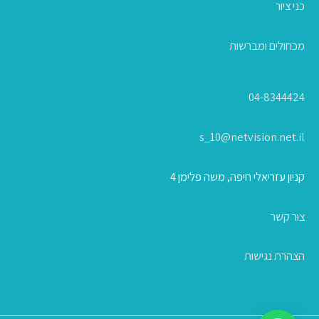
כני ציור
מכחולים ומברשות
04-8344424
s_10@netvision.net.il
קניון עזריאלי חיפה, משה פלימן 4
צור קשר
הצהרת נגישות