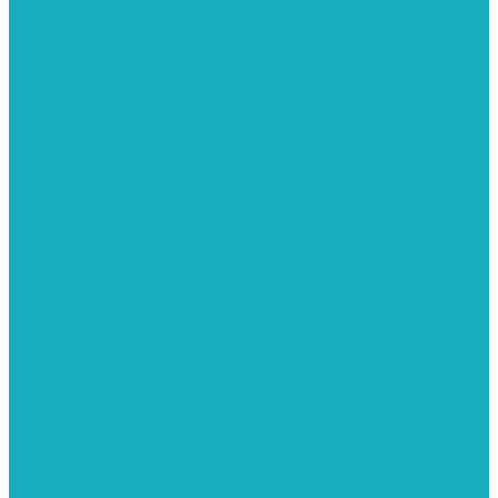
מוצרי עץ
פיסול ויציקה
קנווסים
מתנות קטנות
רקמות וגובלנים
ערכות צביעה
מקרמה וצמר
צבעים
כני ציור