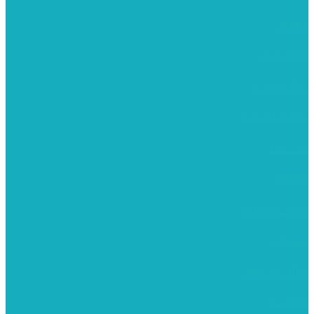
אודותינו
ערכות חגים
שיקי קיט פרטי
שיקי קיט סיטונאי
בית מארח
סרטונים
מומלצים לילדים
משרביות
יציקות פוליאסטר
רישום וציור