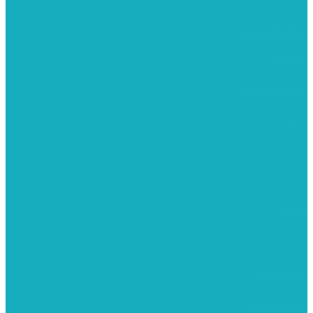
מומלצים לילדים
משרביות
יציקות פוליאסטר
רישום וציור
מוצרי עץ
פיסול ויציקה
קנווסים
מתנות קטנות
רקמות וגובלנים