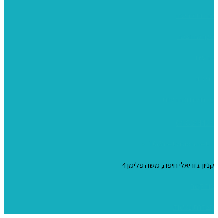
ערכות צביעה
מקרמה וצמר
צבעים
כני ציור
מכחולים ומברשות
04-8344424
s_10@netvision.net.il
קניון עזריאלי חיפה, משה פלימן 4
צור קשר
הצהרת נגישות