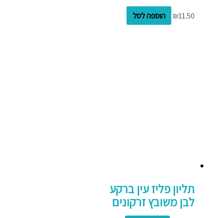
11.50
₪
הוספה לסל
תליון פליז עין ברקע
לבן משובץ זרקונים