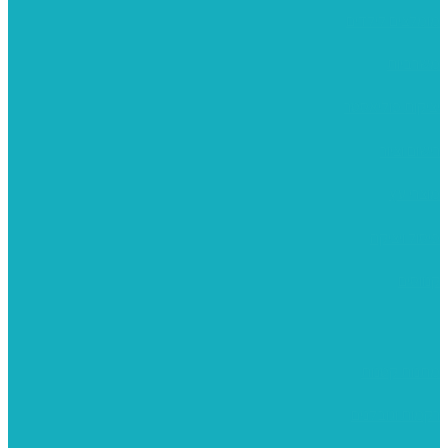
מומלצים לילדים
משרביות
יציקות פוליאסטר
רישום וציור
מוצרי עץ
פיסול ויציקה
קנווסים
מתנות קטנות
רקמות וגובלנים