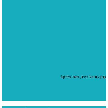
ערכות צביעה
מקרמה וצמר
צבעים
כני ציור
מכחולים ומברשות
04-8344424
s_10@netvision.net.il
קניון עזריאלי חיפה, משה פלימן 4
צור קשר
הצהרת נגישות