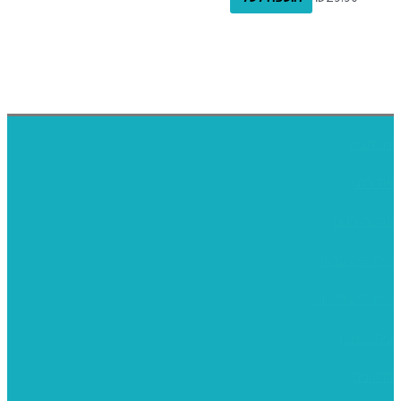
דף הבית
אודותינו
ערכות חגים
שיקי קיט פרטי
שיקי קיט סיטונאי
בית מארח
סרטונים