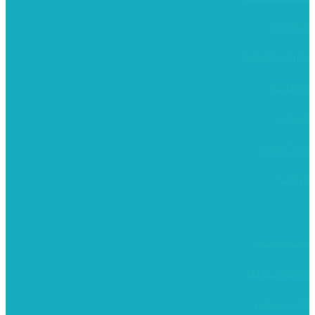
משרביות
יציקות פוליאסטר
רישום וציור
מוצרי עץ
פיסול ויציקה
קנווסים
מתנות קטנות
רקמות וגובלנים
ערכות צביעה