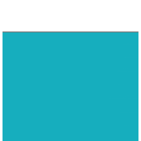
דף הבית
אודותינו
ערכות חגים
שיקי קיט פרטי
שיקי קיט סיטונאי
בית מארח
סרטונים
מומלצים לילדים