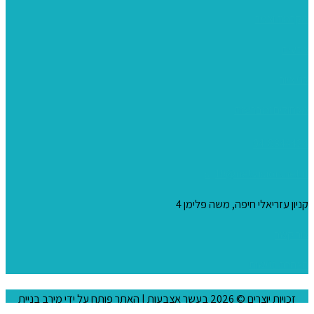
מקרמה וצמר
צבעים
כני ציור
מכחולים ומברשות
04-8344424
s_10@netvision.net.il
קניון עזריאלי חיפה, משה פלימן 4
צור קשר
הצהרת נגישות
זכויות יוצרים © 2026
בעשר אצבעות
| האתר פותח על ידי
מירב בניית