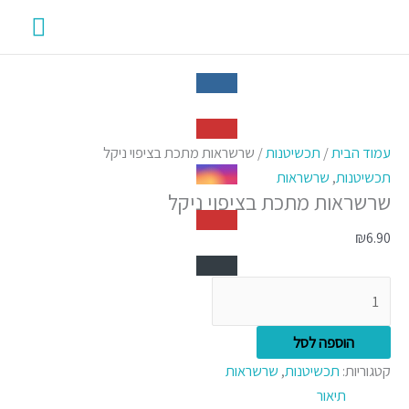
ילוג
תפרי
תוכן
ראשי
כמות
של
עמוד הבית
/
תכשיטנות
/ שרשראות מתכת בציפוי ניקל
שרשראות
תכשיטנות
,
שרשראות
שרשראות מתכת בציפוי ניקל
מתכת
בציפוי
₪
6.90
ניקל
הוספה לסל
קטגוריות:
תכשיטנות
,
שרשראות
תיאור