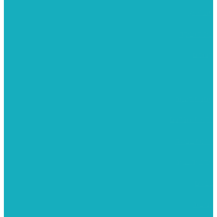
מוצרי עץ
פיסול ויציקה
קנווסים
מתנות קטנות
רקמות וגובלנים
ערכות צביעה
מקרמה וצמר
צבעים
כני ציור