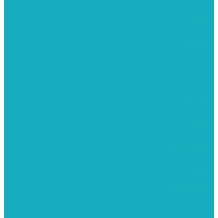
אודותינו
ערכות חגים
שיקי קיט פרטי
שיקי קיט סיטונאי
בית מארח
סרטונים
מומלצים לילדים
משרביות
יציקות פוליאסטר
רישום וציור