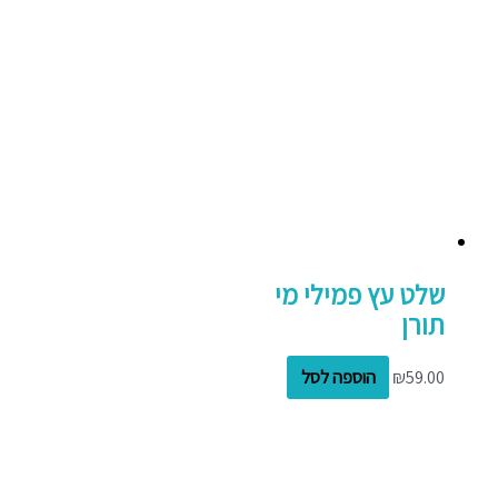
שלט עץ פמילי מי
תורן
59.00
₪
הוספה לסל