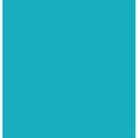
פיסול ויציקה
קנווסים
מתנות קטנות
רקמות וגובלנים
ערכות צביעה
מקרמה וצמר
צבעים
כני ציור
מכחולים ומברשות