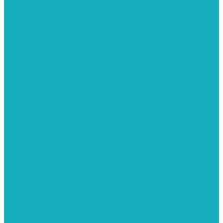
ערכות חגים
שיקי קיט פרטי
שיקי קיט סיטונאי
בית מארח
סרטונים
מומלצים לילדים
משרביות
יציקות פוליאסטר
רישום וציור
מוצרי עץ