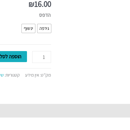
כובע
₪
16.00
מצחייה
הדפס
(מינימום
5
גירפה
ינשוף
יחידות)
הוספה לסל
מק"ט:
אין מידע
קטגוריות:
שיק