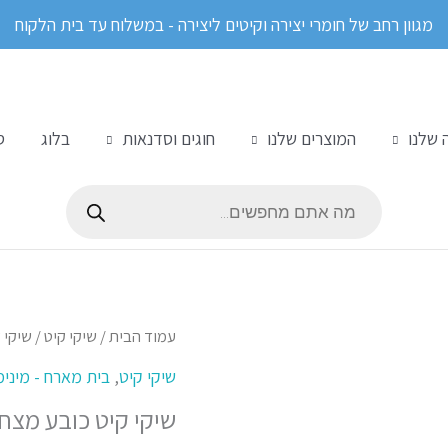
מגוון רחב של חומרי יצירה וקיטים ליצירה - במשלוח עד בית הלקוח
 שלנו
המוצרים שלנו
חוגים וסדנאות
בלוג
ס
Products
search
כמות
עמוד הבית
/
שיקי קיט
/ שיקי קי
של
שיקי קיט
,
בית מארח - מינימום 5 יח
שיקי
שיקי קיט כובע מצחייה (מי
קיט