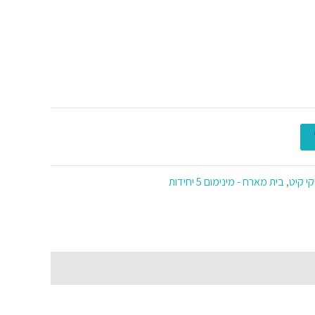
י קיט
,
בית מארח - מינימום 5 יחידות