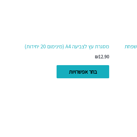
לבחור
את
האפשרויות
בעמוד
המוצר
משפחת
מסגרת עץ לצביעה A4 (מינימום 20 יחידות)
₪
12.90
בחר אפשרויות