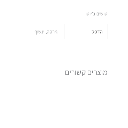
טושים ג'יוטו
הדפס
גירפה, ינשוף
מוצרים קשורים
למוצר
זה
יש
מספר
סוגים.
ניתן