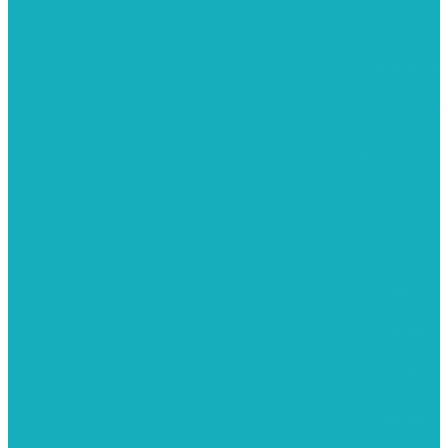
אודותינו
ערכות חגים
שיקי קיט פרטי
שיקי קיט סיטונאי
בית מארח
סרטונים
מומלצים לילדים
משרביות
יציקות פוליאסטר
רישום וציור