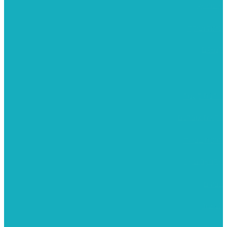
מוצרי עץ
פיסול ויציקה
קנווסים
מתנות קטנות
רקמות וגובלנים
ערכות צביעה
מקרמה וצמר
צבעים
כני ציור