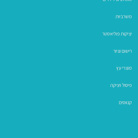
משרביות
יציקות פוליאסטר
רישום וציור
מוצרי עץ
פיסול ויציקה
קנווסים