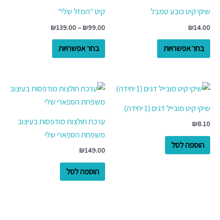
זה
זה
שיקי קיט כובע טמבל
קיט "המזל שלי"
יש
יש
עד
₪
139.00
–
₪
99.00
₪
14.00
מספר
מספר
סוגים.
סוגים.
בחר אפשרויות
בחר אפשרויות
ניתן
ניתן
לבחור
לבחור
את
את
האפשרויות
האפשרויות
שיקי קיט מובייל דגים (1 יחידה)
בעמוד
בעמוד
ערכת חולצות מודפסות בעיצוב
המוצר
המוצר
₪
8.10
משפחת הספארי שלי
הוספה לסל
₪
149.00
הוספה לסל