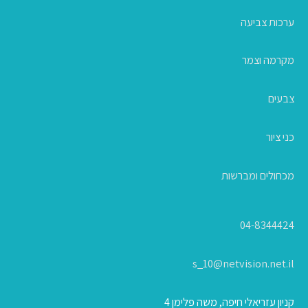
ערכות צביעה
מקרמה וצמר
צבעים
כני ציור
מכחולים ומברשות
04-8344424
s_10@netvision.net.il
קניון עזריאלי חיפה, משה פלימן 4