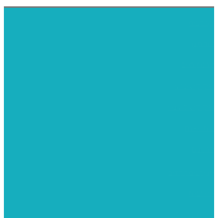
דף הבית
אודותינו
ערכות חגים
שיקי קיט פרטי
שיקי קיט סיטונאי
בית מארח
סרטונים
מומלצים לילדים
משרביות
יציקות פוליאסטר