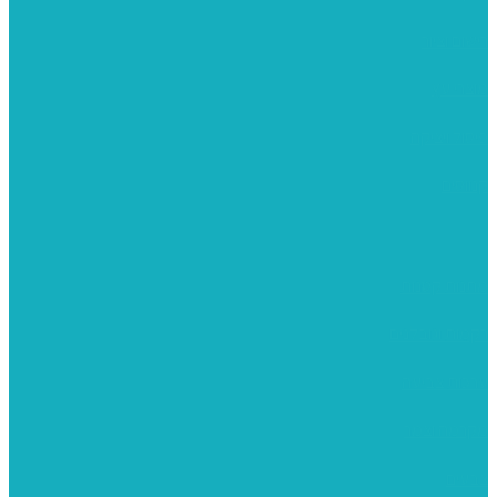
רישום וציור
מוצרי עץ
פיסול ויציקה
קנווסים
מתנות קטנות
רקמות וגובלנים
ערכות צביעה
מקרמה וצמר
צבעים