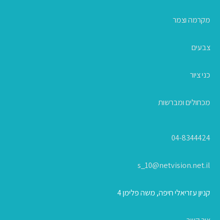
מקרמה וצמר
צבעים
כני ציור
מכחולים ומברשות
04-8344424
s_10@netvision.net.il
קניון עזריאלי חיפה, משה פלימן 4
צור קשר