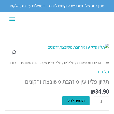
ילוג
מגוון רחב של חומרי יצירה וקיטים ליצירה - במשלוח עד בית הלקוח
תוכן
תפריט
ראשי
כמות
של
תליון
עמוד הבית
/
תכשיטנות
/
תליונים
/ תליון פליז עין מוזהבת משובצת זרקונים
פליז
תליונים
עין
תליון פליז עין מוזהבת משובצת זרקונים
מוזהבת
משובצת
₪
34.90
זרקונים
הוספה לסל