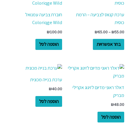
זה
יש
עד
ערכת קנווס לצביעה – הרמת
חוברת צביעה עמנואל
מספר
כוסית
Coloriqge Wild
סוגים.
₪
100.00
₪
65.00
–
₪
55.00
ניתן
לבחור
בחר אפשרויות
הוספה לסל
את
האפשרויות
בעמוד
המוצר
ערכת בנייה מכונית
דאלר ראוני מדיום לזיגוג אקרילי
₪
40.00
מבריק
הוספה לסל
₪
48.00
הוספה לסל