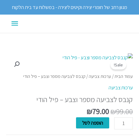
ילוג
מגוון רחב של חומרי יצירה וקיטים ליצירה - במשלוח עד בית הלקוח
תוכן
תפריט
ראשי
המחיר
המחיר
כמות
המקורי
הנוכחי
Sale!
של
היה:
הוא:
קנבס
עמוד הבית
/
ערכות צביעה
/ קנבס לצביעה מספר וצבע – פיל הודי
₪79.00.
₪99.00.
לצביעה
ערכות צביעה
מספר
קנבס לצביעה מספר וצבע – פיל הודי
וצבע
-
₪
79.00
₪
99.00
פיל
הוספה לסל
הודי