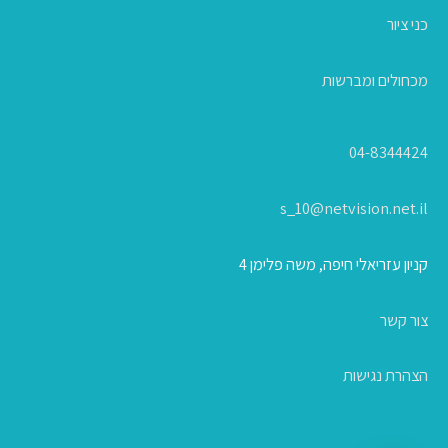
כני ציור
מכחולים ומברשות
04-8344424
s_10@netvision.net.il
קניון עזריאלי חיפה, משה פלימן 4
צור קשר
הצהרת נגישות