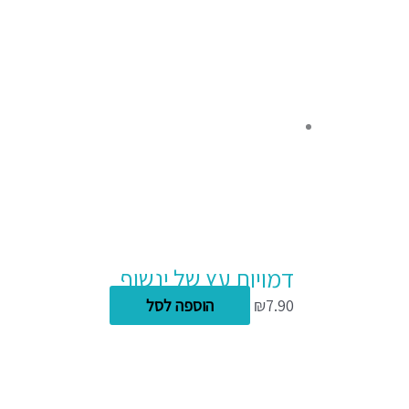
דמויות עץ של ינשוף
7.90
₪
הוספה לסל