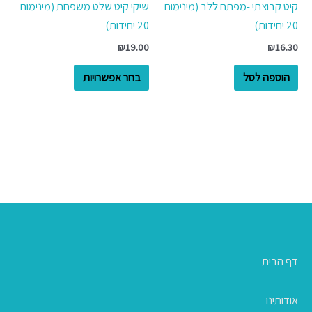
קיט קבוצתי -מפתח ללב (מינימום
שיקי קיט שלט משפחת (מינימום
מספר
20 יחידות)
20 יחידות)
סוגים.
₪
19.00
₪
16.30
ניתן
לבחור
הוספה לסל
בחר אפשרויות
את
האפשרויות
בעמוד
המוצר
דף הבית
אודותינו