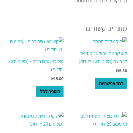
מדבקות במבחר צבעים וצורות
מוצרים קשורים
למוצר
זה
קיט קבוצתי -תיק גב מודפס
יש
לצביעה (מינימום 20 יחידות)
קיט כאן גרים בכיף – (מינימום 20
מספר
יחידות)
₪
9.80
סוגים.
₪
15.00
ניתן
בחר אפשרויות
לבחור
הוספה לסל
את
האפשרויות
בעמוד
למוצר
המוצר
זה
יש