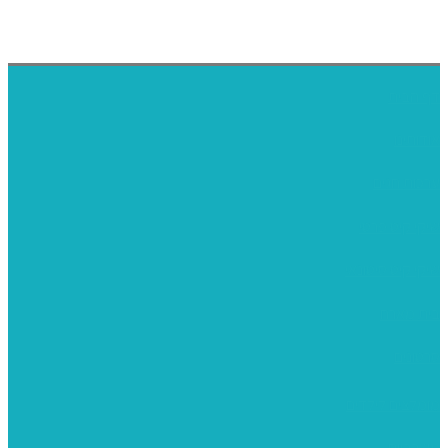
דף הבית
אודותינו
ערכות חגים
שיקי קיט פרטי
שיקי קיט סיטונאי
בית מארח
סרטונים
מומלצים לילדים
משרביות