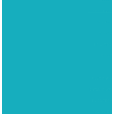
יציקות פוליאסטר
רישום וציור
מוצרי עץ
פיסול ויציקה
קנווסים
מתנות קטנות
רקמות וגובלנים
ערכות צביעה
מקרמה וצמר