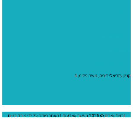
צבעים
כני ציור
מכחולים ומברשות
04-8344424
s_10@netvision.net.il
קניון עזריאלי חיפה, משה פלימן 4
צור קשר
הצהרת נגישות
זכויות יוצרים © 2026
בעשר אצבעות
| האתר פותח על ידי
מירב בניית
אתרים