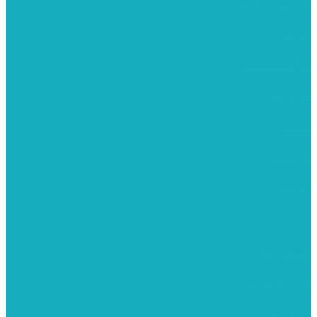
מומלצים לילדים
משרביות
יציקות פוליאסטר
רישום וציור
מוצרי עץ
פיסול ויציקה
קנווסים
מתנות קטנות
רקמות וגובלנים
ערכות צביעה