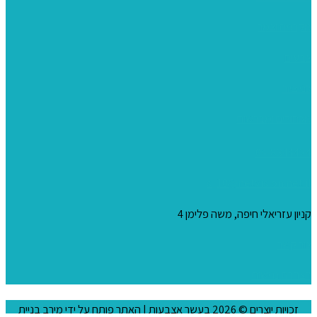
מקרמה וצמר
צבעים
כני ציור
מכחולים ומברשות
04-8344424
s_10@netvision.net.il
קניון עזריאלי חיפה, משה פלימן 4
צור קשר
הצהרת נגישות
זכויות יוצרים © 2026
בעשר אצבעות
| האתר פותח על ידי
מירב בניית