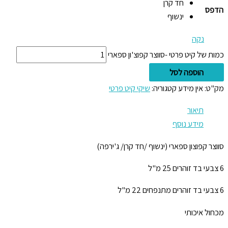
חד קרן
הדפס
ינשוף
נקה
כמות של קיט פרטי -סווצר קפוצ'ון ספארי
הוספה לסל
מק"ט:
אין מידע
קטגוריה:
שיקי קיט פרטי
תיאור
מידע נוסף
סווצר קפוצון ספארי (ינשוף /חד קרן/ ג'ירפה)
6 צבעי בד זוהרים 25 מ"ל
6 צבעי בד זוהרים מתנפחים 22 מ"ל
מכחול איכותי