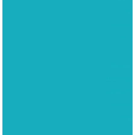
מוצרי עץ
פיסול ויציקה
קנווסים
מתנות קטנות
רקמות וגובלנים
ערכות צביעה
מקרמה וצמר
צבעים
כני ציור