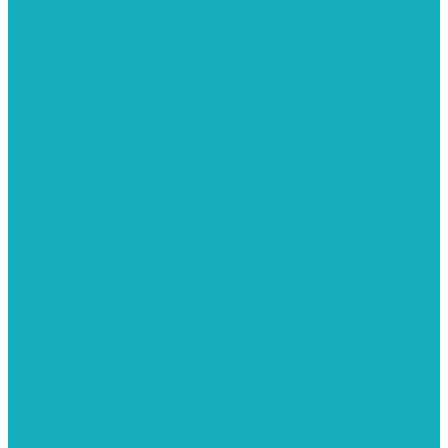
דף הבית
אודותינו
ערכות חגים
שיקי קיט פרטי
שיקי קיט סיטונאי
בית מארח
סרטונים
מומלצים לילדים
משרביות
יציקות פוליאסטר
רישום וציור