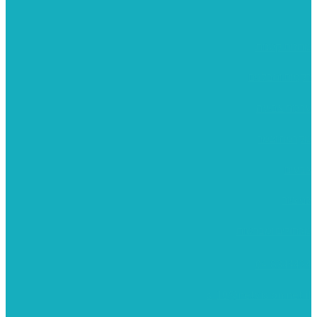
מתנות קטנות
רקמות וגובלנים
ערכות צביעה
מקרמה וצמר
צבעים
כני ציור
מכחולים ומברשות
04-8344424
s_10@netvision.net.il