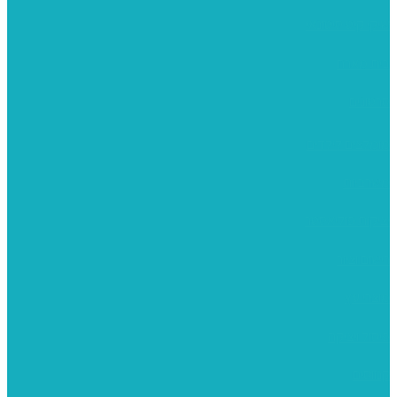
שיקי קיט סיטונאי
בית מארח
סרטונים
מומלצים לילדים
משרביות
יציקות פוליאסטר
רישום וציור
מוצרי עץ
פיסול ויציקה
קנווסים