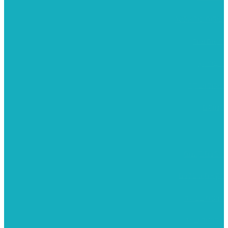
יציקות פוליאסטר
רישום וציור
מוצרי עץ
פיסול ויציקה
קנווסים
מתנות קטנות
רקמות וגובלנים
ערכות צביעה
מקרמה וצמר