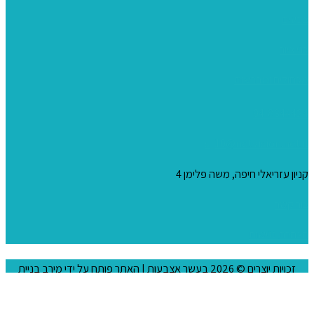
צבעים
כני ציור
מכחולים ומברשות
04-8344424
s_10@netvision.net.il
קניון עזריאלי חיפה, משה פלימן 4
צור קשר
הצהרת נגישות
זכויות יוצרים © 2026
בעשר אצבעות
| האתר פותח על ידי
מירב בניית
אתרים