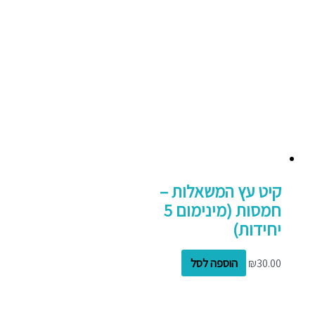
קיט עץ המשאלות –
חמסות (מינימום 5
יחידות)
30.00
₪
הוספה לסל