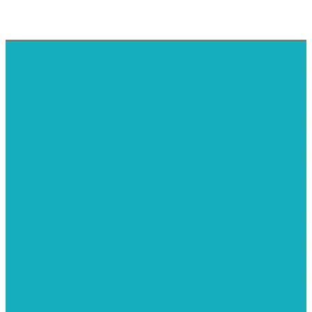
דף הבית
אודותינו
ערכות חגים
שיקי קיט פרטי
שיקי קיט סיטונאי
בית מארח
סרטונים
מומלצים לילדים
משרביות