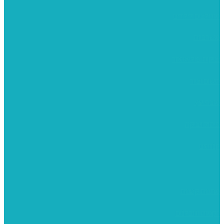
מומלצים לילדים
משרביות
יציקות פוליאסטר
רישום וציור
מוצרי עץ
פיסול ויציקה
קנווסים
מתנות קטנות
רקמות וגובלנים