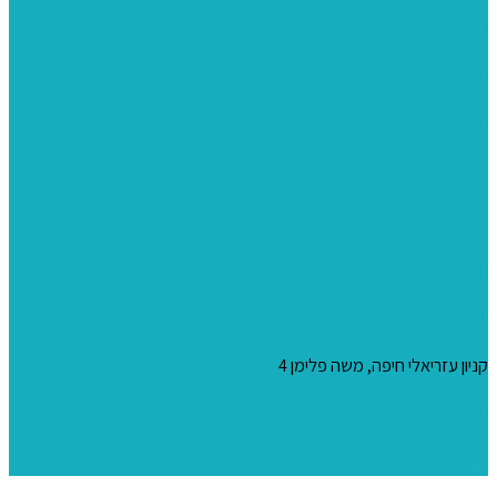
ערכות צביעה
מקרמה וצמר
צבעים
כני ציור
מכחולים ומברשות
04-8344424
s_10@netvision.net.il
קניון עזריאלי חיפה, משה פלימן 4
צור קשר
הצהרת נגישות