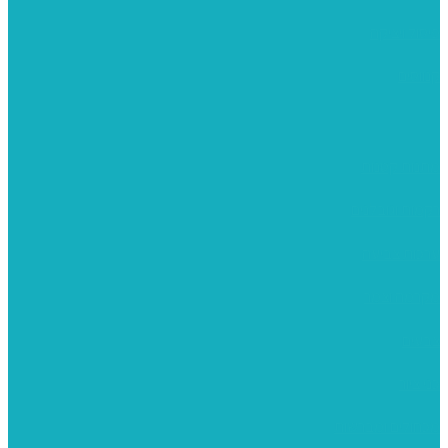
פיסול ויציקה
קנווסים
מתנות קטנות
רקמות וגובלנים
ערכות צביעה
מקרמה וצמר
צבעים
כני ציור
מכחולים ומברשות