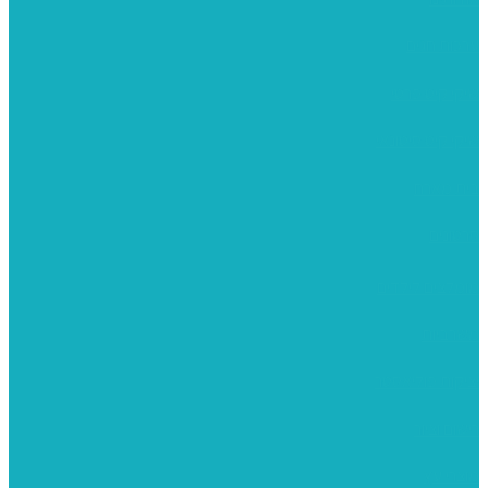
ערכות חגים
שיקי קיט פרטי
שיקי קיט סיטונאי
בית מארח
סרטונים
מומלצים לילדים
משרביות
יציקות פוליאסטר
רישום וציור
מוצרי עץ