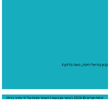
צבעים
כני ציור
מכחולים ומברשות
04-8344424
s_10@netvision.net.il
קניון עזריאלי חיפה, משה פלימן 4
צור קשר
הצהרת נגישות
זכויות יוצרים © 2026
בעשר אצבעות
| האתר פותח על ידי
מירב בניית
אתרים