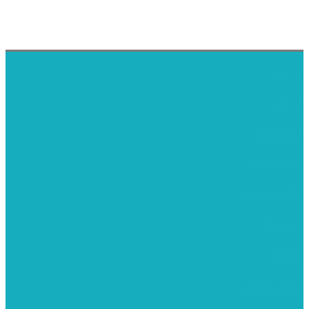
דף הבית
אודותינו
ערכות חגים
שיקי קיט פרטי
שיקי קיט סיטונאי
בית מארח
סרטונים
מומלצים לילדים