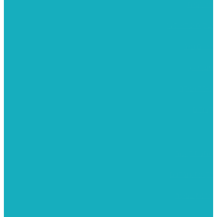
משרביות
יציקות פוליאסטר
רישום וציור
מוצרי עץ
פיסול ויציקה
קנווסים
מתנות קטנות
רקמות וגובלנים
ערכות צביעה
מקרמה וצמר