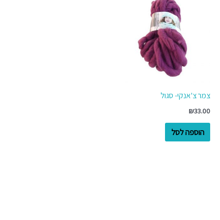
צמר צ'אנקי- סגול
₪
33.00
הוספה לסל