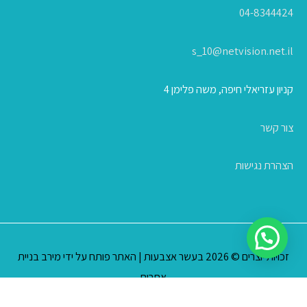
04-8344424
s_10@netvision.net.il
קניון עזריאלי חיפה, משה פלימן 4
צור קשר
הצהרת נגישות
זכויות יוצרים © 2026
בעשר אצבעות
| האתר פותח על ידי
מירב בניית
אתרים