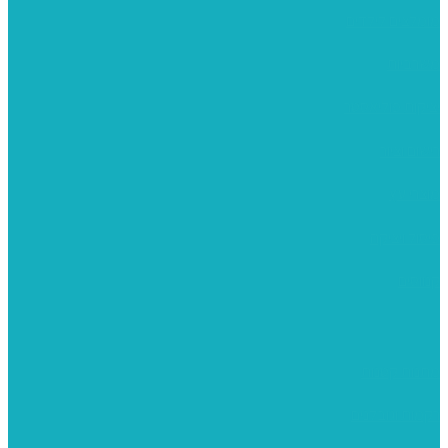
מומלצים לילדים
משרביות
יציקות פוליאסטר
רישום וציור
מוצרי עץ
פיסול ויציקה
קנווסים
מתנות קטנות
רקמות וגובלנים