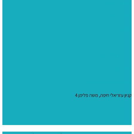
ערכות צביעה
מקרמה וצמר
צבעים
כני ציור
מכחולים ומברשות
04-8344424
s_10@netvision.net.il
קניון עזריאלי חיפה, משה פלימן 4
צור קשר
הצהרת נגישות