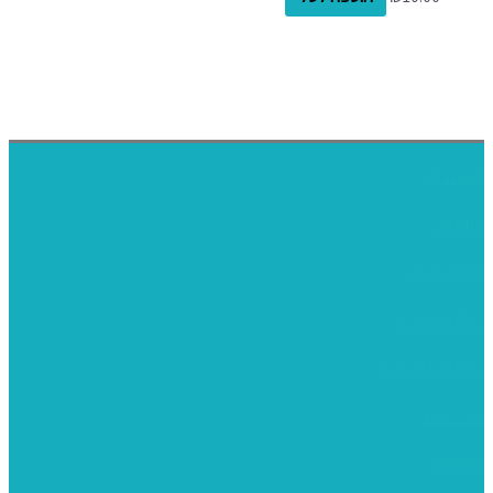
דף הבית
אודותינו
ערכות חגים
שיקי קיט פרטי
שיקי קיט סיטונאי
בית מארח
סרטונים