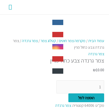
ילוג
תפרי
תוכן
ראשי
כמות
של
עמוד הבית
/
מקרמה צמר חוטים
/
קטלוג צמר
/
צמר גרנדה
/ צמר
צמר
גרנדה צבע כחול מרין
גרנדה
צמר גרנדה
צמר גרנדה צבע כחול מרין
צבע
כחול
₪
10.00
מרין
הוספה לסל
מק"ט:
64006
קטגוריה:
צמר גרנדה