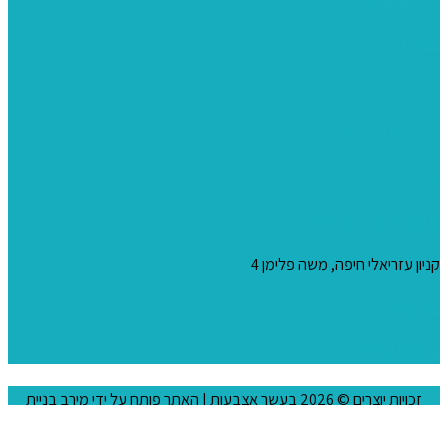
צבעים
כני ציור
מכחולים ומברשות
04-8344424
s_10@netvision.net.il
קניון עזריאלי חיפה, משה פלימן 4
צור קשר
הצהרת נגישות
זכויות יוצרים © 2026
בעשר אצבעות
| האתר פותח על ידי
מירב בניית
אתרים