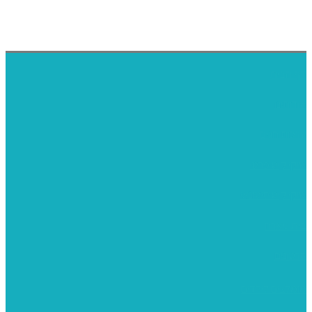
דף הבית
אודותינו
ערכות חגים
שיקי קיט פרטי
שיקי קיט סיטונאי
בית מארח
סרטונים
מומלצים לילדים