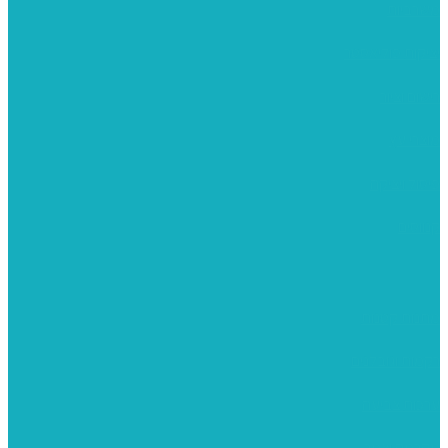
משרביות
יציקות פוליאסטר
רישום וציור
מוצרי עץ
פיסול ויציקה
קנווסים
מתנות קטנות
רקמות וגובלנים
ערכות צביעה
מקרמה וצמר