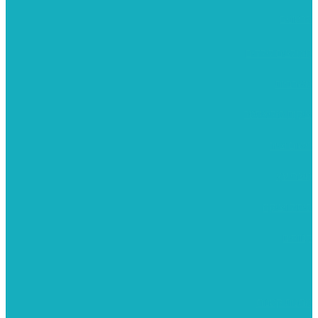
סרטונים
מומלצים לילדים
משרביות
יציקות פוליאסטר
רישום וציור
מוצרי עץ
פיסול ויציקה
קנווסים
מתנות קטנות