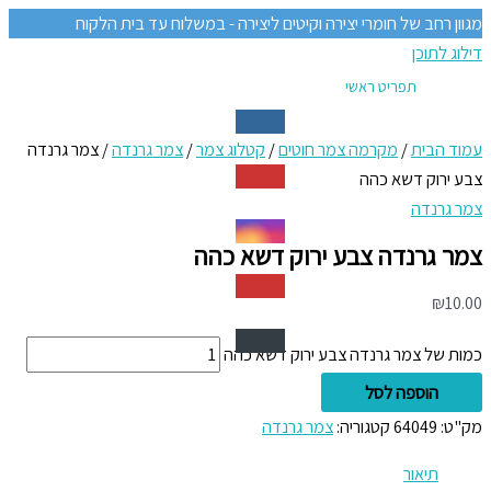
מגוון רחב של חומרי יצירה וקיטים ליצירה - במשלוח עד בית הלקוח
דילוג לתוכן
תפריט ראשי
עמוד הבית
/
מקרמה צמר חוטים
/
קטלוג צמר
/
צמר גרנדה
/ צמר גרנדה
צבע ירוק דשא כהה
צמר גרנדה
צמר גרנדה צבע ירוק דשא כהה
₪
10.00
כמות של צמר גרנדה צבע ירוק דשא כהה
הוספה לסל
מק"ט:
64049
קטגוריה:
צמר גרנדה
תיאור