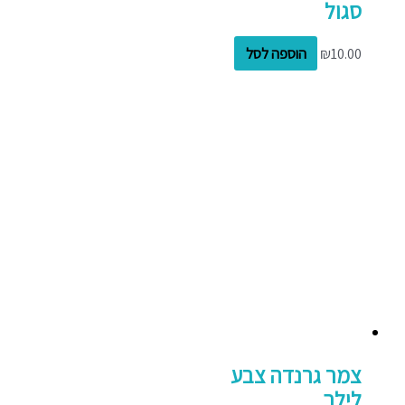
סגול
10.00
₪
הוספה לסל
צמר גרנדה צבע
לילך