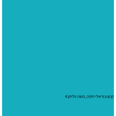
רקמות וגובלנים
ערכות צביעה
מקרמה וצמר
צבעים
כני ציור
מכחולים ומברשות
04-8344424
s_10@netvision.net.il
קניון עזריאלי חיפה, משה פלימן 4
צור קשר