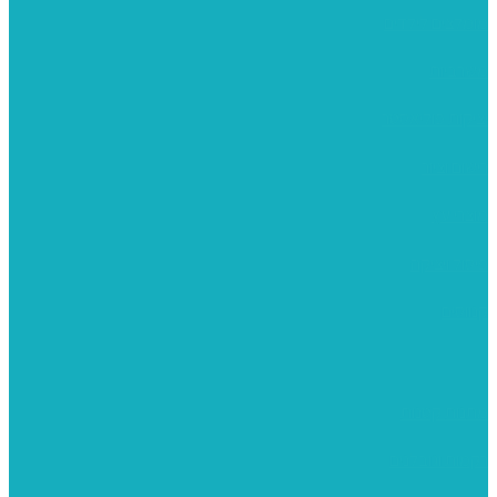
מומלצים לילדים
משרביות
יציקות פוליאסטר
רישום וציור
מוצרי עץ
פיסול ויציקה
קנווסים
מתנות קטנות
רקמות וגובלנים