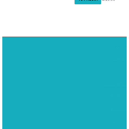
דף הבית
אודותינו
ערכות חגים
שיקי קיט פרטי
שיקי קיט סיטונאי
בית מארח
סרטונים