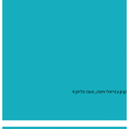
ערכות צביעה
מקרמה וצמר
צבעים
כני ציור
מכחולים ומברשות
04-8344424
s_10@netvision.net.il
קניון עזריאלי חיפה, משה פלימן 4
צור קשר
הצהרת נגישות