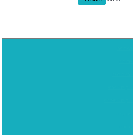
דף הבית
אודותינו
ערכות חגים
שיקי קיט פרטי
שיקי קיט סיטונאי
בית מארח
סרטונים