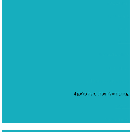
ערכות צביעה
מקרמה וצמר
צבעים
כני ציור
מכחולים ומברשות
04-8344424
s_10@netvision.net.il
קניון עזריאלי חיפה, משה פלימן 4
צור קשר
הצהרת נגישות