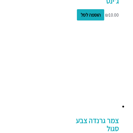
ג'ינס
10.00
₪
הוספה לסל
צמר גרנדה צבע
סגול