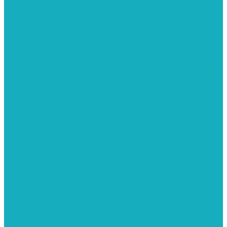
מומלצים לילדים
משרביות
יציקות פוליאסטר
רישום וציור
מוצרי עץ
פיסול ויציקה
קנווסים
מתנות קטנות
רקמות וגובלנים