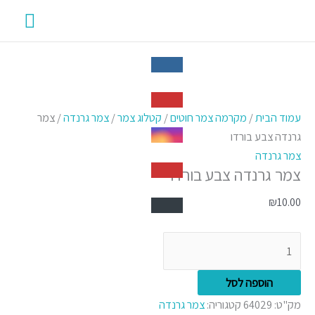
ילוג
תפרי
תוכן
ראשי
כמות
של
עמוד הבית
/
מקרמה צמר חוטים
/
קטלוג צמר
/
צמר גרנדה
/ צמר
צמר
גרנדה צבע בורדו
גרנדה
צמר גרנדה
צמר גרנדה צבע בורדו
צבע
בורדו
₪
10.00
הוספה לסל
מק"ט:
64029
קטגוריה:
צמר גרנדה